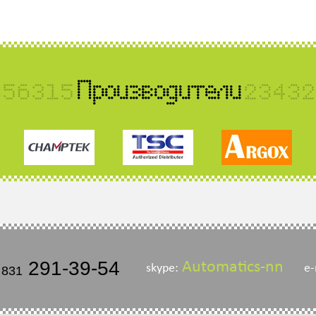
291-39-54
Automatics-nn
skype:
e-
 831