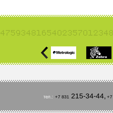
215-34-44
,
тел.:
+7 831
+7