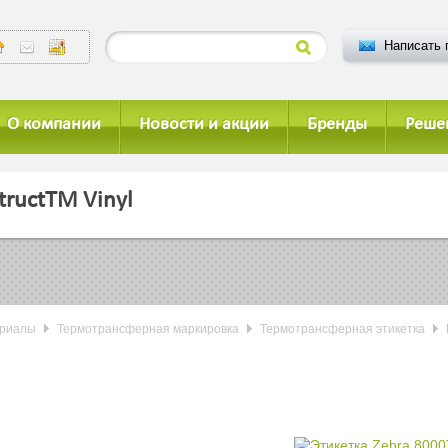
Написать 
О компании
Новости и акции
Бренды
Реше
tructTM Vinyl
ериалы
Термотрансферная маркировка
Термотрансферная этикетка