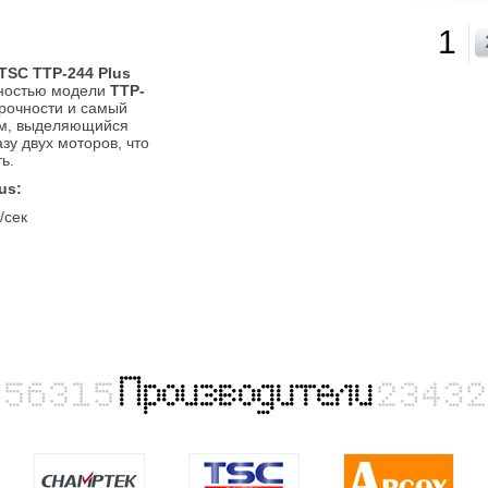
1
TSC TTP-244 Plus
жностью модели
TTP-
прочности и самый
зм, выделяющийся
зу двух моторов, что
ь.
us:
/сек