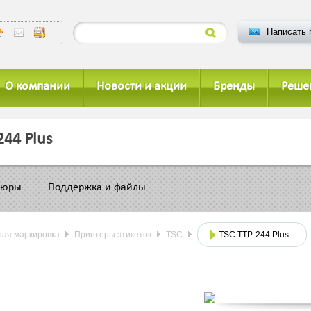
Написать 
О компании
Новости и акции
Бренды
Реше
244 Plus
шюры
Поддержка и файлы
ая маркировка
Принтеры этикеток
TSC
TSC TTP-244 Plus